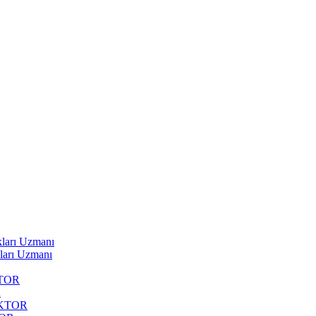
ları Uzmanı
ları Uzmanı
TOR
R
OKTOR