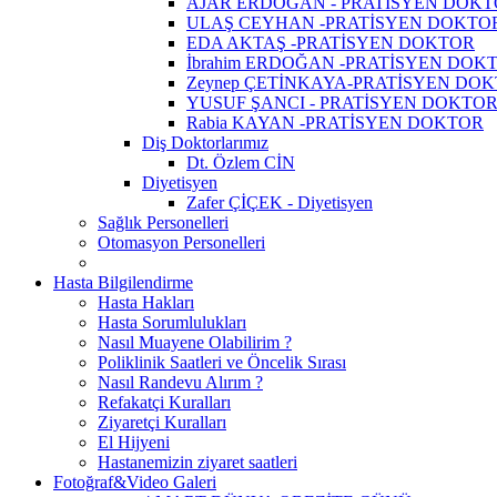
AJAR ERDOĞAN - PRATİSYEN DOK
ULAŞ CEYHAN -PRATİSYEN DOKTO
EDA AKTAŞ -PRATİSYEN DOKTOR
İbrahim ERDOĞAN -PRATİSYEN DOK
Zeynep ÇETİNKAYA-PRATİSYEN DO
YUSUF ŞANCI - PRATİSYEN DOKTO
Rabia KAYAN -PRATİSYEN DOKTOR
Diş Doktorlarımız
Dt. Özlem CİN
Diyetisyen
Zafer ÇİÇEK - Diyetisyen
Sağlık Personelleri
Otomasyon Personelleri
Hasta Bilgilendirme
Hasta Hakları
Hasta Sorumlulukları
Nasıl Muayene Olabilirim ?
Poliklinik Saatleri ve Öncelik Sırası
Nasıl Randevu Alırım ?
Refakatçi Kuralları
Ziyaretçi Kuralları
El Hijyeni
Hastanemizin ziyaret saatleri
Fotoğraf&Video Galeri