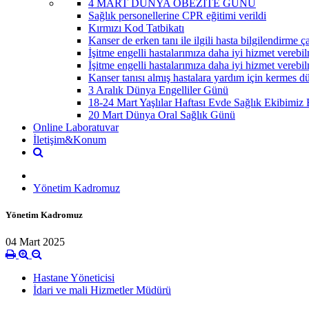
4 MART DÜNYA OBEZİTE GÜNÜ
Sağlık personellerine CPR eğitimi verildi
Kırmızı Kod Tatbikatı
Kanser de erken tanı ile ilgili hasta bilgilendirme ç
İşitme engelli hastalarımıza daha iyi hizmet verebil
İşitme engelli hastalarımıza daha iyi hizmet verebil
Kanser tanısı almış hastalara yardım için kermes d
3 Aralık Dünya Engelliler Günü
18-24 Mart Yaşlılar Haftası Evde Sağlık Ekibimiz Ba
20 Mart Dünya Oral Sağlık Günü
Online Laboratuvar
İletişim&Konum
Yönetim Kadromuz
Yönetim Kadromuz
04 Mart 2025
Hastane Yöneticisi
İdari ve mali Hizmetler Müdürü