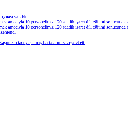
alışması yapıldı
mek amacıyla 10 personelimiz 120 saatlik işaret dili eğitimi sonucunda ser
mek amacıyla 10 personelimiz 120 saatlik işaret dili eğitimi sonucunda ser
üzenlendi
şımızın tacı yaş almış hastalarımızı ziyaret etti