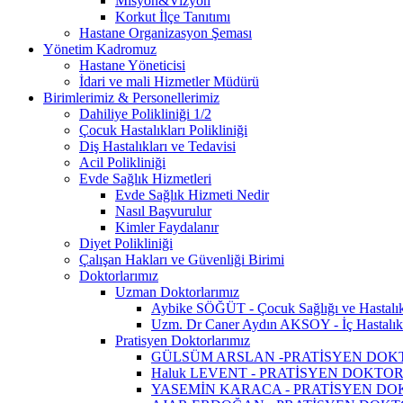
Misyon&Vizyon
Korkut İlçe Tanıtımı
Hastane Organizasyon Şeması
Yönetim Kadromuz
Hastane Yöneticisi
İdari ve mali Hizmetler Müdürü
Birimlerimiz & Personellerimiz
Dahiliye Polikliniği 1/2
Çocuk Hastalıkları Polikliniği
Diş Hastalıkları ve Tedavisi
Acil Polikliniği
Evde Sağlık Hizmetleri
Evde Sağlık Hizmeti Nedir
Nasıl Başvurulur
Kimler Faydalanır
Diyet Polikliniği
Çalışan Hakları ve Güvenliği Birimi
Doktorlarımız
Uzman Doktorlarımız
Aybike SÖĞÜT - Çocuk Sağlığı ve Hastalık
Uzm. Dr Caner Aydın AKSOY - İç Hastalık
Pratisyen Doktorlarımız
GÜLSÜM ARSLAN -PRATİSYEN DOK
Haluk LEVENT - PRATİSYEN DOKTO
YASEMİN KARACA - PRATİSYEN D