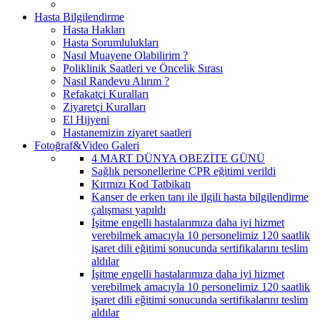
Hasta Bilgilendirme
Hasta Hakları
Hasta Sorumlulukları
Nasıl Muayene Olabilirim ?
Poliklinik Saatleri ve Öncelik Sırası
Nasıl Randevu Alırım ?
Refakatçi Kuralları
Ziyaretçi Kuralları
El Hijyeni
Hastanemizin ziyaret saatleri
Fotoğraf&Video Galeri
4 MART DÜNYA OBEZİTE GÜNÜ
Sağlık personellerine CPR eğitimi verildi
Kırmızı Kod Tatbikatı
Kanser de erken tanı ile ilgili hasta bilgilendirme
çalışması yapıldı
İşitme engelli hastalarımıza daha iyi hizmet
verebilmek amacıyla 10 personelimiz 120 saatlik
işaret dili eğitimi sonucunda sertifikalarını teslim
aldılar
İşitme engelli hastalarımıza daha iyi hizmet
verebilmek amacıyla 10 personelimiz 120 saatlik
işaret dili eğitimi sonucunda sertifikalarını teslim
aldılar