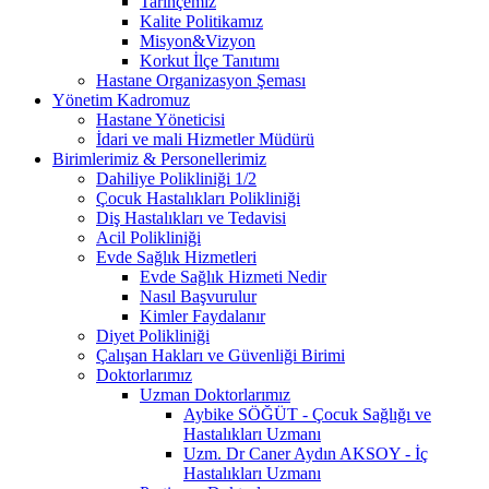
Tarihçemiz
Kalite Politikamız
Misyon&Vizyon
Korkut İlçe Tanıtımı
Hastane Organizasyon Şeması
Yönetim Kadromuz
Hastane Yöneticisi
İdari ve mali Hizmetler Müdürü
Birimlerimiz & Personellerimiz
Dahiliye Polikliniği 1/2
Çocuk Hastalıkları Polikliniği
Diş Hastalıkları ve Tedavisi
Acil Polikliniği
Evde Sağlık Hizmetleri
Evde Sağlık Hizmeti Nedir
Nasıl Başvurulur
Kimler Faydalanır
Diyet Polikliniği
Çalışan Hakları ve Güvenliği Birimi
Doktorlarımız
Uzman Doktorlarımız
Aybike SÖĞÜT - Çocuk Sağlığı ve
Hastalıkları Uzmanı
Uzm. Dr Caner Aydın AKSOY - İç
Hastalıkları Uzmanı