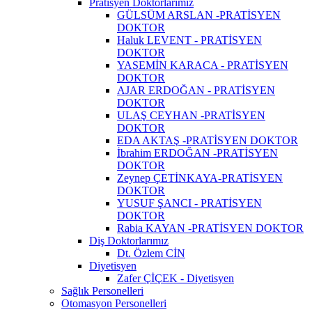
Pratisyen Doktorlarımız
GÜLSÜM ARSLAN -PRATİSYEN
DOKTOR
Haluk LEVENT - PRATİSYEN
DOKTOR
YASEMİN KARACA - PRATİSYEN
DOKTOR
AJAR ERDOĞAN - PRATİSYEN
DOKTOR
ULAŞ CEYHAN -PRATİSYEN
DOKTOR
EDA AKTAŞ -PRATİSYEN DOKTOR
İbrahim ERDOĞAN -PRATİSYEN
DOKTOR
Zeynep ÇETİNKAYA-PRATİSYEN
DOKTOR
YUSUF ŞANCI - PRATİSYEN
DOKTOR
Rabia KAYAN -PRATİSYEN DOKTOR
Diş Doktorlarımız
Dt. Özlem CİN
Diyetisyen
Zafer ÇİÇEK - Diyetisyen
Sağlık Personelleri
Otomasyon Personelleri