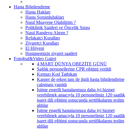
Hasta Bilgilendirme
Hasta Hakları
Hasta Sorumlulukları
Nasıl Muayene Olabilirim ?
Poliklinik Saatleri ve Öncelik Sırası
Nasıl Randevu Alırım ?
Refakatçi Kuralları
Ziyaretçi Kuralları
El Hijyeni
Hastanemizin ziyaret saatleri
Fotoğraf&Video Galeri
4 MART DÜNYA OBEZİTE GÜNÜ
Sağlık personellerine CPR eğitimi verildi
Kırmızı Kod Tatbikatı
Kanser de erken tanı ile ilgili hasta bilgilendirme
çalışması yapıldı
İşitme engelli hastalarımıza daha iyi hizmet
verebilmek amacıyla 10 personelimiz 120 saatlik
işaret dili eğitimi sonucunda sertifikalarını teslim
aldılar
İşitme engelli hastalarımıza daha iyi hizmet
verebilmek amacıyla 10 personelimiz 120 saatlik
işaret dili eğitimi sonucunda sertifikalarını teslim
aldılar