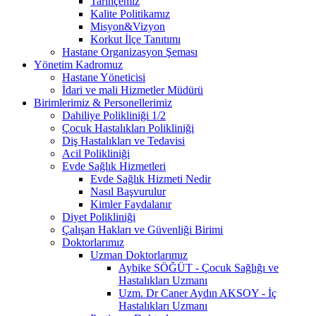
Tarihçemiz
Kalite Politikamız
Misyon&Vizyon
Korkut İlçe Tanıtımı
Hastane Organizasyon Şeması
Yönetim Kadromuz
Hastane Yöneticisi
İdari ve mali Hizmetler Müdürü
Birimlerimiz & Personellerimiz
Dahiliye Polikliniği 1/2
Çocuk Hastalıkları Polikliniği
Diş Hastalıkları ve Tedavisi
Acil Polikliniği
Evde Sağlık Hizmetleri
Evde Sağlık Hizmeti Nedir
Nasıl Başvurulur
Kimler Faydalanır
Diyet Polikliniği
Çalışan Hakları ve Güvenliği Birimi
Doktorlarımız
Uzman Doktorlarımız
Aybike SÖĞÜT - Çocuk Sağlığı ve
Hastalıkları Uzmanı
Uzm. Dr Caner Aydın AKSOY - İç
Hastalıkları Uzmanı