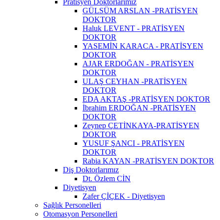
Pratisyen Doktorlarımız
GÜLSÜM ARSLAN -PRATİSYEN
DOKTOR
Haluk LEVENT - PRATİSYEN
DOKTOR
YASEMİN KARACA - PRATİSYEN
DOKTOR
AJAR ERDOĞAN - PRATİSYEN
DOKTOR
ULAŞ CEYHAN -PRATİSYEN
DOKTOR
EDA AKTAŞ -PRATİSYEN DOKTOR
İbrahim ERDOĞAN -PRATİSYEN
DOKTOR
Zeynep ÇETİNKAYA-PRATİSYEN
DOKTOR
YUSUF ŞANCI - PRATİSYEN
DOKTOR
Rabia KAYAN -PRATİSYEN DOKTOR
Diş Doktorlarımız
Dt. Özlem CİN
Diyetisyen
Zafer ÇİÇEK - Diyetisyen
Sağlık Personelleri
Otomasyon Personelleri