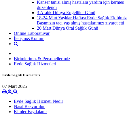
Kanser tanısı almış hastalara yardım için kermes
düzenlendi
3 Aralık Dünya Engelliler Günü
18-24 Mart Yaşlılar Haftası Evde Sağlık Ekibimiz
Başımızın tacı yaş almış hastalarımızı ziyaret etti
20 Mart Dünya Oral Sağlık Günü
Online Laboratuvar
İletişim&Konum
Birimlerimiz & Personellerimiz
Evde Sağlık Hizmetleri
Evde Sağlık Hizmetleri
07 Mart 2025
Evde Sağlık Hizmeti Nedir
Nasıl Başvurulur
Kimler Faydalanır