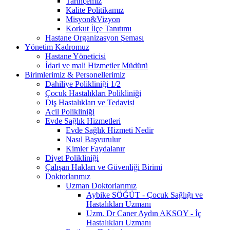
Tarihçemiz
Kalite Politikamız
Misyon&Vizyon
Korkut İlçe Tanıtımı
Hastane Organizasyon Şeması
Yönetim Kadromuz
Hastane Yöneticisi
İdari ve mali Hizmetler Müdürü
Birimlerimiz & Personellerimiz
Dahiliye Polikliniği 1/2
Çocuk Hastalıkları Polikliniği
Diş Hastalıkları ve Tedavisi
Acil Polikliniği
Evde Sağlık Hizmetleri
Evde Sağlık Hizmeti Nedir
Nasıl Başvurulur
Kimler Faydalanır
Diyet Polikliniği
Çalışan Hakları ve Güvenliği Birimi
Doktorlarımız
Uzman Doktorlarımız
Aybike SÖĞÜT - Çocuk Sağlığı ve
Hastalıkları Uzmanı
Uzm. Dr Caner Aydın AKSOY - İç
Hastalıkları Uzmanı