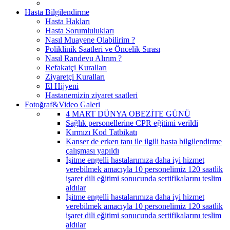
Hasta Bilgilendirme
Hasta Hakları
Hasta Sorumlulukları
Nasıl Muayene Olabilirim ?
Poliklinik Saatleri ve Öncelik Sırası
Nasıl Randevu Alırım ?
Refakatçi Kuralları
Ziyaretçi Kuralları
El Hijyeni
Hastanemizin ziyaret saatleri
Fotoğraf&Video Galeri
4 MART DÜNYA OBEZİTE GÜNÜ
Sağlık personellerine CPR eğitimi verildi
Kırmızı Kod Tatbikatı
Kanser de erken tanı ile ilgili hasta bilgilendirme
çalışması yapıldı
İşitme engelli hastalarımıza daha iyi hizmet
verebilmek amacıyla 10 personelimiz 120 saatlik
işaret dili eğitimi sonucunda sertifikalarını teslim
aldılar
İşitme engelli hastalarımıza daha iyi hizmet
verebilmek amacıyla 10 personelimiz 120 saatlik
işaret dili eğitimi sonucunda sertifikalarını teslim
aldılar