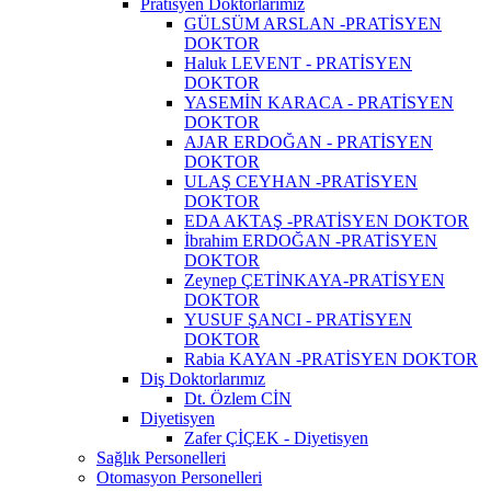
Pratisyen Doktorlarımız
GÜLSÜM ARSLAN -PRATİSYEN
DOKTOR
Haluk LEVENT - PRATİSYEN
DOKTOR
YASEMİN KARACA - PRATİSYEN
DOKTOR
AJAR ERDOĞAN - PRATİSYEN
DOKTOR
ULAŞ CEYHAN -PRATİSYEN
DOKTOR
EDA AKTAŞ -PRATİSYEN DOKTOR
İbrahim ERDOĞAN -PRATİSYEN
DOKTOR
Zeynep ÇETİNKAYA-PRATİSYEN
DOKTOR
YUSUF ŞANCI - PRATİSYEN
DOKTOR
Rabia KAYAN -PRATİSYEN DOKTOR
Diş Doktorlarımız
Dt. Özlem CİN
Diyetisyen
Zafer ÇİÇEK - Diyetisyen
Sağlık Personelleri
Otomasyon Personelleri